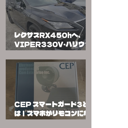
施工事例
レクサスRX450hへ、
VIPER330V・ハリウッ
ドサイレン2・640Vアクリ
ルスキャナー取り付け
CEP スマートガード3と
は｜スマホがリモコンにな
る新しい車両セキュリティ