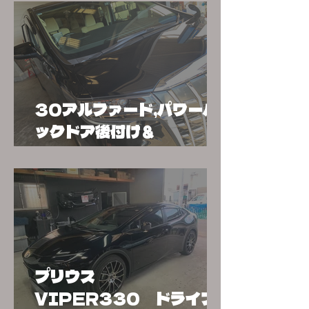
（当店取付対応）
30アルファード,パワーバ
ックドア後付け＆
VIPER3108V施工
プリウス
VIPER330 ドライブ