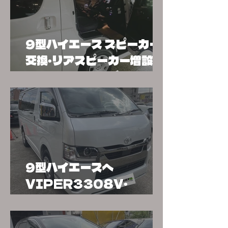
9型ハイエース スピーカー
交換・リアスピーカー増設・ド
ラレコ・スマートガード3取
り付け【施工事例】
9型ハイエースへ
VIPER3308V・
504Dショックセンサー取
り付け｜カーセキュリティ