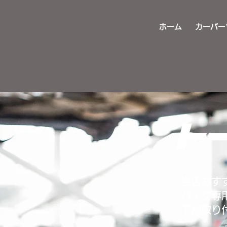
ホーム
カーパー
ト
当店おす
バイク専
​下記取