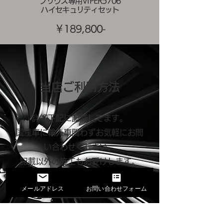
​プリウス専用VIPER5706
​ハイセキュリティセット
​￥1
8
9,800
‐
​当店ご利用方法
詳細下記に記載してます。
国産車に輸入車問わずお気軽にお問
い合わせください。
​記載以外の施工もお受けします。
ご利用方法
メールアドレス
お問い合わせフォーム
​GALLERY