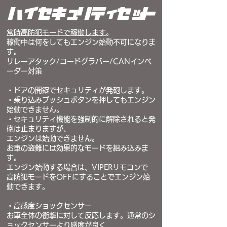
​ハイセキュリティセット
常時高防犯モードで稼働します
。
稼働中は何をしてもエンジン始動不可になりま
す。
リレーアタック/コードグラバー/CANインベ
ーダー対策
・ドアの開錠でセキュリティが発砲します。
・乗り込みプッシュボタンを押してもエンジン
始動できません。
・セキュリティ機能を強制的に解除されると発
砲は止まりますが、
エンジンは始動できません。
お車の盗難には効果的なモードを組み込みま
す。
エンジン始動する場合は、
VIPERリモコンで
高防犯モードをOFFにすることで
エンジン始
動できます。
・高感度ショックセンサー
お車全体の衝撃に対して反応します。通常のシ
ョックセンサーより感度が良く