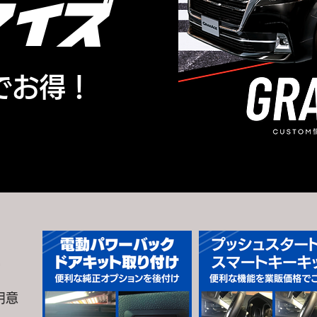
マイズ
でお得！
工
用意