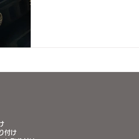
け
り付け