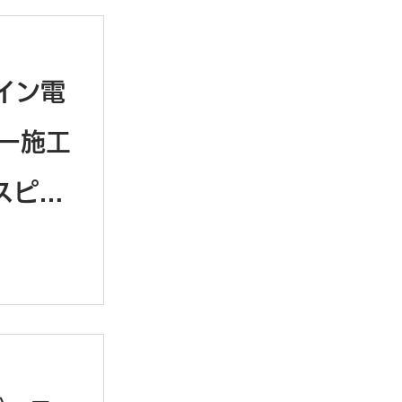
イン電
ー施工
スピー
V-
音質を