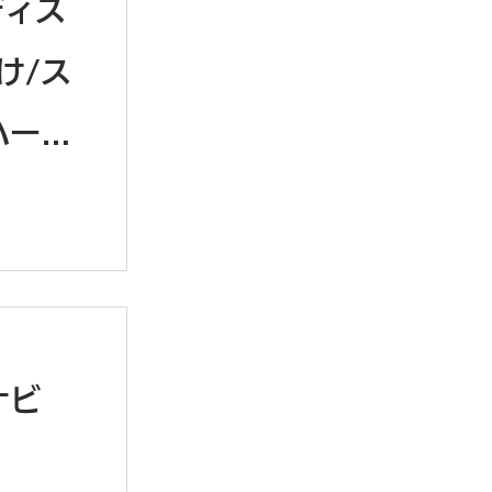
ディス
け/ス
ハー取
ーナビ