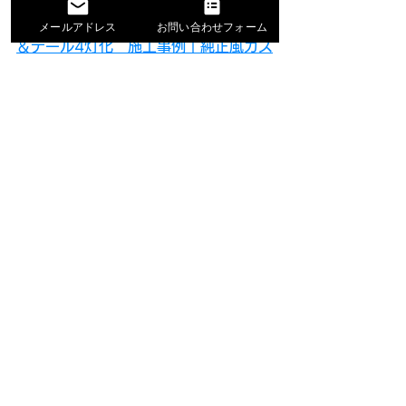
→
40アルファードX ,ヘッドライト加工
メールアドレス
お問い合わせフォーム
＆テール4灯化　施工事例｜純正風カス
タム
【まとめ】
40アルファードXへのパワーバックド
ア後付けは、
使い始めてから、その良さを実感され
る方が多いカスタムです。
「なくても困らないけど、あると手放
せない」
そんな便利さを、日常の中で感じてい
ただけます。
まずはお見積りだけでも、お気軽にご