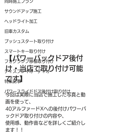
同時施工プラン
サウンドアップ施工
ヘッドライト加工
旧車カスタム
プッシュスタート取り付け
スマートキー取り付け
【パワーバックドア後付
フォグランプ移植取り付け
け・当店で取り付け可能
ディスプレイオーディオ
です】
特集記事
パワースライドドア後付け取り付け
今回は実際に当店で施工した写真と動
画を使って、
40アルファードXへの後付けパワーバ
ックドア取り付けの内容や、
使用感、動作音などを詳しくご紹介し
ます！！