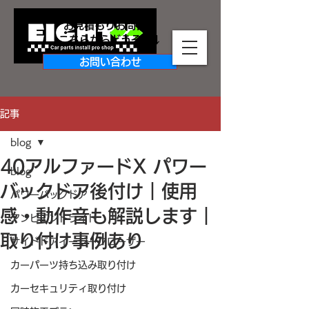
お見積もりお問合せ
​こちらからどうぞ↓↓
お問い合わせ
記事
blog
40アルファードX パワー
blog
バックドア後付け｜使用
パワーバックドア
感・動作音も解説します｜
アンビエントライト
取り付け事例あり
サイドドアイージークローザー
カーパーツ持ち込み取り付け
カーセキュリティ取り付け