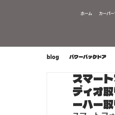
ホーム
カーパー
blog
パワーバックドア
スマート
カーパーツ持ち込み取り付
ディオ取
ヘッドライト加工
旧車
ーハー