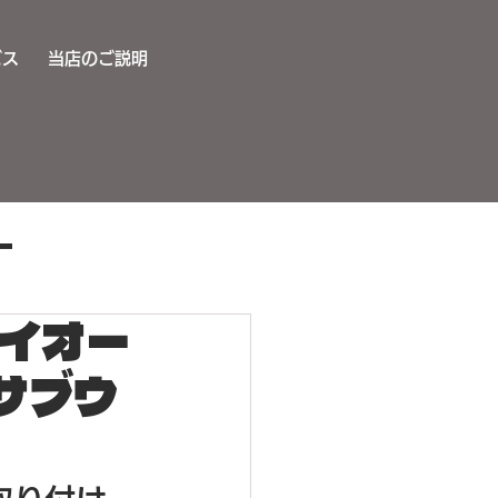
ビス
当店のご説明
ー
レイオー
サウンドアップ施工
サブウ
キー取り付け