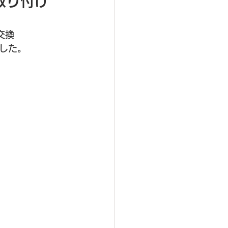
り付け 
換 
した。