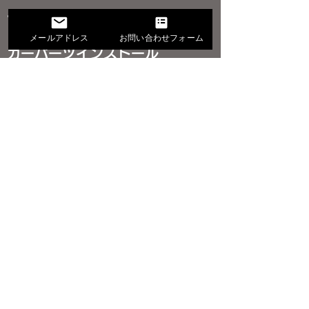
サービス一覧
メールアドレス
お問い合わせフォーム
カーパーツインストール
カーパーツ持ち込み取り付け
後付けパワーバックドア取り付
ベンツVクラス スマート
プロボックス 
け
キー・プッシュスタート
タート・スマー
後付けプッシュスタートキット
キット取り付け施工事例
り付け｜キーレ
取り付け
コーナーセンサー取り付け
リーカスタム施
VIPER
サウンドアップ※カーオーディオ
関連
輸入車カスタム
車種別カスタマイズ情報
アルファード
ヴェルファイア