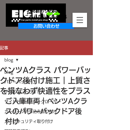
お見積もりお問合せ
​こちらからどうぞ↓↓
お問い合わせ
記事
blog
ベンツAクラス パワーバッ
blog
クドア後付け施工｜上質さ
パワーバックドア
を損なわず快適性をプラス
アンビエントライト
ご入庫車両｜ベンツAクラ
サイドドアイージークローザー
スのパワーバックドア後
カーパーツ持ち込み取り付け
付け
カーセキュリティ取り付け