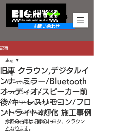
お見積もりお問合せ
​こちらからどうぞ↓↓
お問い合わせ
記事
blog
旧車 クラウン,デジタルイ
blog
ンナーミラー/Bluetooth
パワーバックドア
オーディオ/スピーカー前
アンビエントライト
後/キーレスリモコン/フロ
サイドドアイージークローザー
ントライト4灯化 施工事例
カーパーツ持ち込み取り付け
今回のお車は旧車のトヨタ、クラウン
カーセキュリティ取り付け
となります。