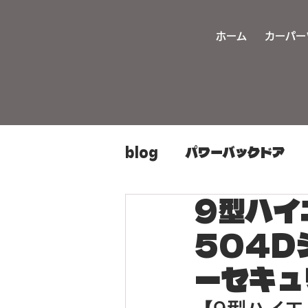
ホーム
カーパー
blog
パワーバックドア
9型ハイ
カーパーツ持ち込み取り付
504D
ヘッドライト加工
旧車
ーセキュ