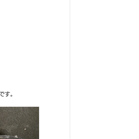
。
です。