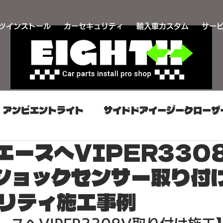
ツインストール
カーセキュリティ
輸入車カスタム
サー
アンビエントライト
サイドドアイージークローザ
エースへVIPER3308
け
カーセキュリティ取り付け
同時施工プラン
ショックセンサー取り付
カスタム
プッシュスタート取り付け
スマート
リティ施工事例