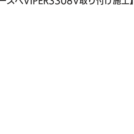
ースへVIPER3308V取り付け施工
ディスプレイオーディオ
特集記事
取り付け