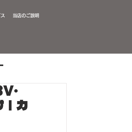
ビス
当店のご説明
ー
V・
サウンドアップ施工
け｜カ
キー取り付け