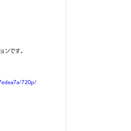
ョンです。
97edea7a/720p/