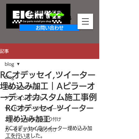
お見積もりお問合せ
​こちらからどうぞ↓↓
お問い合わせ
記事
blog
RCオデッセイ,ツイーター
blog
埋め込み加工｜Aピラーオ
パワーバックドア
ーディオカスタム施工事例
アンビエントライト
RCオデッセイ ツイーター
サイドドアイージークローザー
埋め込み加工
カーパーツ持ち込み取り付け
RCオデッセイのツイーター埋め込み加
カーセキュリティ取り付け
工を行いました。