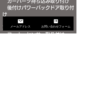
カーパーツ持ち込み取り付け
後付けパワーバックドア取り付
30アルファード スピーカ
40アルファード
け
ー交換取り付け（サウン
ン電動リフトア
後付けプッシュスタートキット
メールアドレス
お問い合わせフォーム
ドアップ施工）｜車内の
ーター施工【リ
取り付け
コーナーセンサー取り付け
音の印象が変わる人気カ
プ3ウェイスピ
VIPER
スタム
(X3-710S-LU
サウンドアップ※カーオーディオ
40)】｜室内の
関連
輸入車カスタム
音質をさらに引
車種別カスタマイズ情報
アルファード
ヴェルファイア
ハイエース
グランエース
カローラクロス