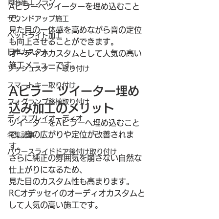
同時施工プラン
Aピラーへツイーターを埋め込むこと
で、
サウンドアップ施工
見た目の一体感を高めながら音の定位
ヘッドライト加工
も向上させることができます。
旧車カスタム
オーディオカスタムとして人気の高い
施工メニューです。
プッシュスタート取り付け
スマートキー取り付け
Aピラー ツイーター埋め
フォグランプ移植取り付け
込み加工のメリット
ディスプレイオーディオ
ツイーターをAピラーへ埋め込むこと
で、音の広がりや定位が改善されま
特集記事
す。
パワースライドドア後付け取り付け
さらに純正の雰囲気を崩さない自然な
仕上がりになるため、
見た目のカスタム性も高まります。
RCオデッセイのオーディオカスタムと
して人気の高い施工です。