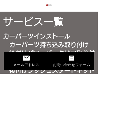
サービス一覧
カーパーツインストール
カーパーツ持ち込み取り付け
後付けパワーバックドア取り付
シエンタ パワーバック
グランエース 
け
メールアドレス
お問い合わせフォーム
ドアを後付け取り付け｜
クドア後付け取
後付けプッシュスタートキット
施工事例
工事例｜電動リ
取り付け
コーナーセンサー取り付け
で使い勝手アッ
VIPER
サウンドアップ※カーオーディオ
関連
輸入車カスタム
車種別カスタマイズ情報