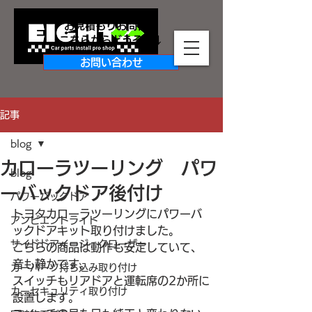
お見積もりお問合せ
​こちらからどうぞ↓↓
お問い合わせ
記事
blog
カローラツーリング パワ
blog
ーバックドア後付け
パワーバックドア
トヨタカローラツーリングにパワーバ
アンビエントライト
ックドアキット取り付けました。
サイドドアイージークローザー
こちらの商品は動作も安定していて、
音も静かです。
カーパーツ持ち込み取り付け
スイッチもリアドアと運転席の2か所に
カーセキュリティ取り付け
設置します。