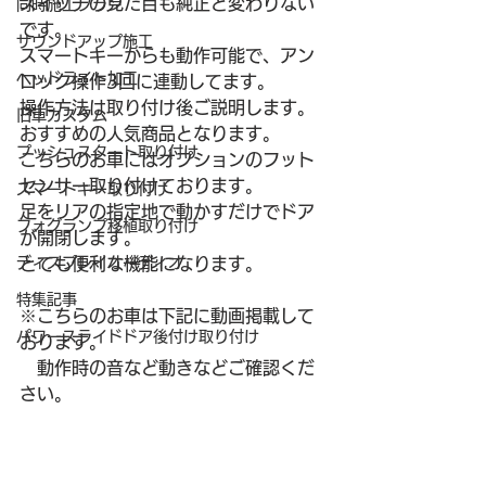
スイッチの見た目も純正と変わりない
同時施工プラン
です。
サウンドアップ施工
スマートキーからも動作可能で、アン
ヘッドライト加工
ロック操作3回に連動してます。
操作方法は取り付け後ご説明します。
旧車カスタム
おすすめの人気商品となります。
プッシュスタート取り付け
こちらのお車にはオプションのフット
センサー取り付けております。
スマートキー取り付け
足をリアの指定地で動かすだけでドア
フォグランプ移植取り付け
が開閉します。
ディスプレイオーディオ
とても便利な機能になります。
特集記事
※こちらのお車は下記に動画掲載して
パワースライドドア後付け取り付け
おります。
　動作時の音など動きなどご確認くだ
さい。