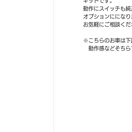
キットです。
フォグランプ移植取り付け
動作にスイッチも純
オプションにになり
お気軽にご相談くだ
パワースライドドア後付け
※こちらのお車は下
　動作感などそちら