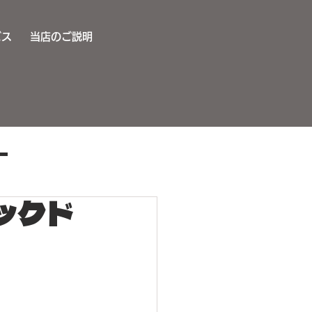
ビス
当店のご説明
ー
ックド
サウンドアップ施工
キー取り付け