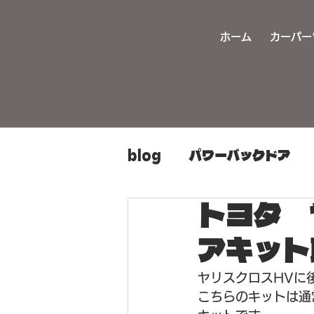
ホーム
カーパー
blog
パワーバックドア
トヨタ 
カーパーツ持ち込み取り付
アキット
ヘッドライト加工
旧車
ヤリスクロスHVに
こちらのキットは通